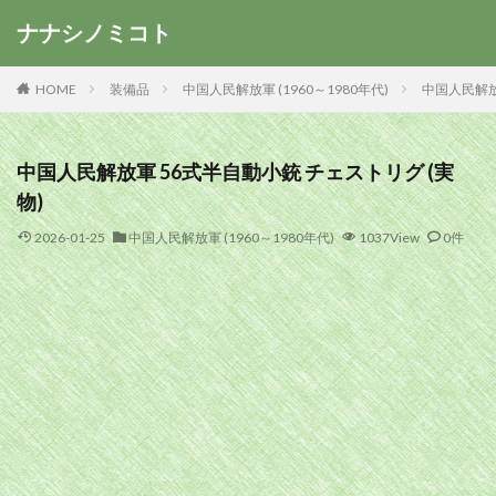
ナナシノミコト
HOME
装備品
中国人民解放軍 (1960～1980年代)
中国人民解放
中国人民解放軍 56式半自動小銃 チェストリグ (実
物)
2026-01-25
中国人民解放軍 (1960～1980年代)
1037View
0件