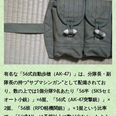
有名な「56式自動歩槍（AK-47）」は、分隊長・副
隊長の持つ“サブマシンガン”として配備されてお
り、数の上では1個分隊9名あたり「56半（SKSセミ
オート小銃）」×6挺、「56式（AK-47突撃銃）」 ×
2挺、「56班（RPD軽機関銃）」 × 1挺という比率