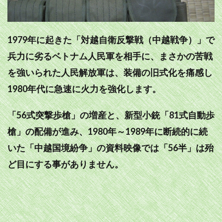
1979年に起きた「対越自衛反撃戦（中越戦争）」で
兵力に劣るベトナム人民軍を相手に、まさかの苦戦
を強いられた人民解放軍は、装備の旧式化を痛感し
1980年代に急速に火力を強化します。
「56式突撃歩槍」の増産と、新型小銃「81式自動歩
槍」の配備が進み、1980年～1989年に断続的に続
いた「中越国境紛争」の資料映像では「56半」は殆
ど目にする事がありません。