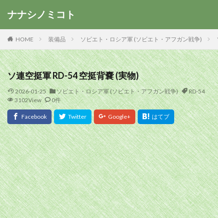
ナナシノミコト
HOME
装備品
ソビエト・ロシア軍 (ソビエト・アフガン戦争)
ソ連空挺軍 RD-54 空挺背嚢 (実物)
2026-01-25
ソビエト・ロシア軍 (ソビエト・アフガン戦争)
RD-54
3102View
0件