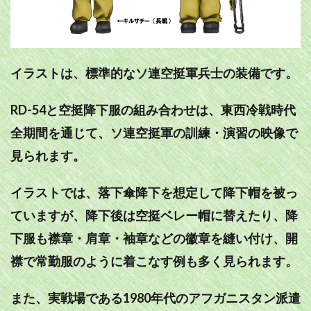
イラストは、標準的なソ連空挺軍兵士の装備です。
RD-54と空挺降下服の組み合わせは、東西冷戦時代
全期間を通じて、ソ連空挺軍の訓練・演習の映像で
見られます。
イラストでは、落下傘降下を想定して降下帽を被っ
ていますが、降下後は空挺ベレー帽に替えたり、降
下服も襟章・肩章・袖章などの徽章を縫い付け、開
襟で常勤服のように着こなす例も多く見られます。
また、実戦場である1980年代のアフガニスタン派遣