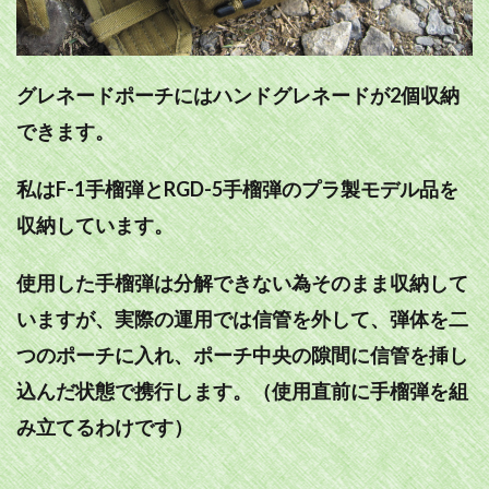
グレネードポーチにはハンドグレネードが2個収納
できます。
私はF-1手榴弾とRGD-5手榴弾のプラ製モデル品を
収納しています。
使用した手榴弾は分解できない為そのまま収納して
いますが、実際の運用では信管を外して、弾体を二
つのポーチに入れ、ポーチ中央の隙間に信管を挿し
込んだ状態で携行します。（使用直前に手榴弾を組
み立てるわけです）