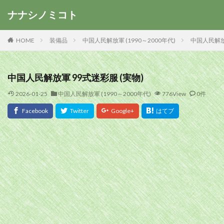
ナナシノミコト
HOME
装備品
中国人民解放軍 (1990～2000年代)
中国人民解放
中国人民解放軍 99式迷彩服 (実物)
2026-01-25
中国人民解放軍 (1990～2000年代)
776View
0件