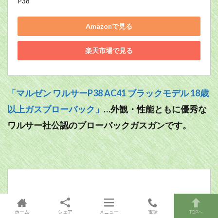
P38
Amazonで見る
楽天市場で見る
「マルゼン ワルサーP38 AC41 ブラックモデル 18歳
以上ガスブローバック」
…外観・性能ともに優秀な
ワルサー社公認のブローバックガスガンです。
ホーム
シェア
メニュー
電話
TOPへ