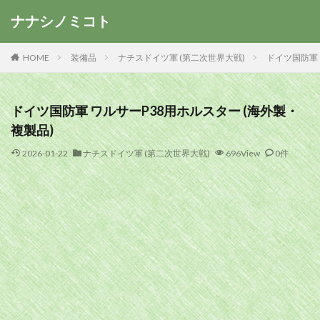
ナナシノミコト
HOME
装備品
ナチスドイツ軍 (第二次世界大戦)
ドイツ国防軍 
ドイツ国防軍 ワルサーP38用ホルスター (海外製・
複製品)
2026-01-22
ナチスドイツ軍 (第二次世界大戦)
696View
0件