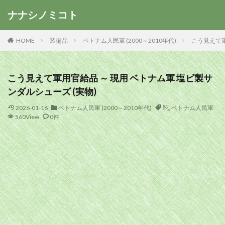
ナナシノミコト
HOME
装備品
ベトナム人民軍 (2000～2010年代)
こう見えて軍
こう見えて軍用官給品 ～ 現用 ベトナム軍 塩ビ製サ
ンダルシューズ (実物)
2026-01-16
ベトナム人民軍 (2000～2010年代)
靴
,
ベトナム人民軍
560View
0件