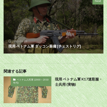
Next
2023-01-19
現用 ベトナム軍 ダッコン装備 [チェストリグ]
関連する記事
現用 ベトナム軍 K17迷彩服・
ベトナム人民軍 (2000～2010
年代)
士兵用 (実物)