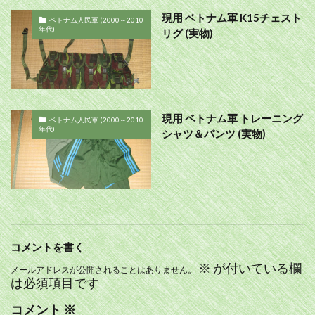
現用 ベトナム軍 K15チェスト
ベトナム人民軍 (2000～2010
年代)
リグ (実物)
現用 ベトナム軍 トレーニング
ベトナム人民軍 (2000～2010
年代)
シャツ＆パンツ (実物)
コメントを書く
※
が付いている欄
メールアドレスが公開されることはありません。
は必須項目です
コメント
※