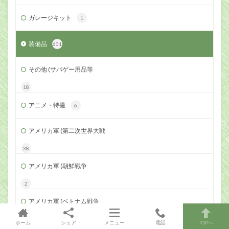
ガレージキット
1
装備品
601
その他 (サバゲー用品等
18
アニメ・特撮
6
アメリカ軍 (第二次世界大戦
38
アメリカ軍 (朝鮮戦争
2
アメリカ軍 (ベトナム戦争
28
ホーム
シェア
メニュー
電話
TOPへ