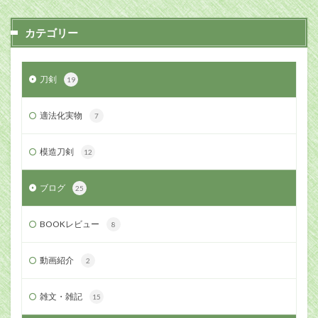
カテゴリー
刀剣
19
適法化実物
7
模造刀剣
12
ブログ
25
BOOKレビュー
8
動画紹介
2
雑文・雑記
15