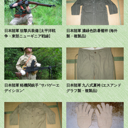
日本陸軍 狙撃兵装備 [太平洋戦
日本陸軍 濃緑色防暑襦袢 (海外
争・東部ニューギニア戦線]
製・複製品)
日本陸軍 軽機関銃手 ”サバゲーエ
日本陸軍 九八式夏袴 (エスアンド
デイシヨン“
グラフ製・複製品)