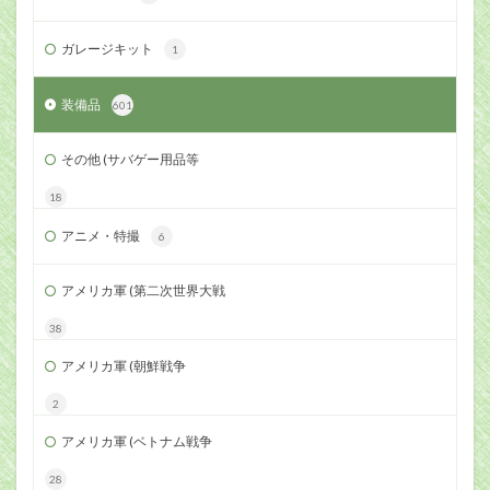
ガレージキット
1
装備品
601
その他 (サバゲー用品等
18
アニメ・特撮
6
アメリカ軍 (第二次世界大戦
38
アメリカ軍 (朝鮮戦争
2
アメリカ軍 (ベトナム戦争
28