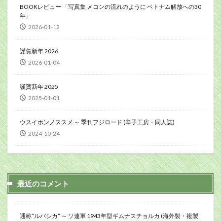
BOOKレビュー 「写真集 メコンの流れのように ベトナム解放への30
年」
2026-01-12
謹賀新年 2026
2026-01-04
謹賀新年 2025
2025-01-01
ウスイホンノススメ ～ 季刊フジロード (辛子工房・同人誌)
2024-10-24
最近のコメント
通称“ルバシカ” ～ ソ連軍 1943年型ギムナスチョルカ (海外製・複製