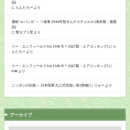
品)
に
らんたろー
より
通称“ルバシカ” ～ ソ連軍 1943年型ギムナスチョルカ (海外製・複製
品)
に
聖ヨブ１世
より
リー・エンフィールド No.1 Mk Ⅲ＊ (S&T製・エアコッキング)
に
ら
んたろー
より
リー・エンフィールド No.1 Mk Ⅲ＊ (S&T製・エアコッキング)
に
P4R
より
ニッポンの伝統 ～ 日本陸軍 九三式背負い袋 (実物)
に
りゅー
より
アーカイブ