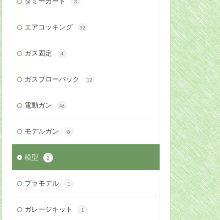
ダミーカート
3
エアコッキング
32
ガス固定
4
ガスブローバック
12
電動ガン
46
モデルガン
8
模型
2
プラモデル
1
ガレージキット
1