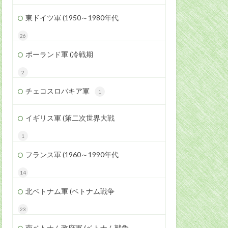
東ドイツ軍 (1950～1980年代
26
ポーランド軍 (冷戦期
2
チェコスロバキア軍
1
イギリス軍 (第二次世界大戦
1
フランス軍 (1960～1990年代
14
北ベトナム軍 (ベトナム戦争
23
南ベトナム政府軍 (ベトナム戦争