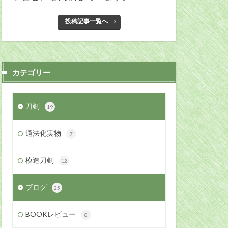
投稿記事一覧へ
カテゴリー
刀剣
19
適法化実物
7
模造刀剣
12
ブログ
25
BOOKレビュー
8