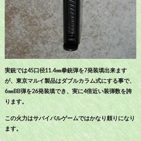
実銃では45口径11.4㎜拳銃弾を7発装填出来ます
が、東京マルイ製品はダブルカラム式にする事で、
6㎜BB弾を26発装填でき、実に4倍近い装弾数を誇
ります。
この火力はサバイバルゲームではかなり頼りになり
ます。