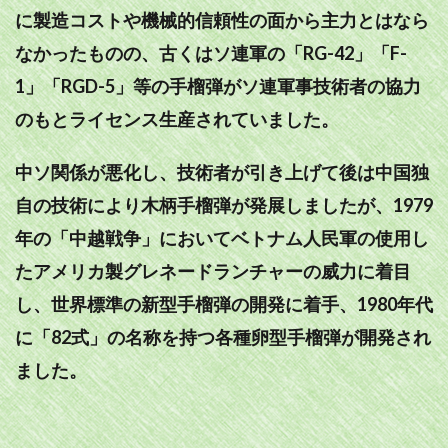
に製造コストや機械的信頼性の面から主力とはなら
なかったものの、古くはソ連軍の「RG-42」「F-
1」「RGD-5」等の手榴弾がソ連軍事技術者の協力
のもとライセンス生産されていました。
中ソ関係が悪化し、技術者が引き上げて後は中国独
自の技術により木柄手榴弾が発展しましたが、1979
年の「中越戦争」においてベトナム人民軍の使用し
たアメリカ製グレネードランチャーの威力に着目
し、世界標準の新型手榴弾の開発に着手、1980年代
に「82式」の名称を持つ各種卵型手榴弾が開発され
ました。