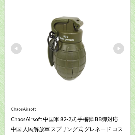
ChaosAirsoft
ChaosAirsoft 中国軍 82-2式 手榴弾 BB弾対応 
中国 人民解放軍 スプリング式 グレネード コス