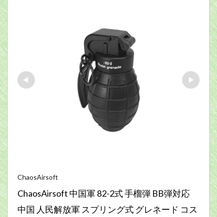
ChaosAirsoft
ChaosAirsoft 中国軍 82-2式 手榴弾 BB弾対応 
中国 人民解放軍 スプリング式 グレネード コス