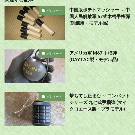
中国版ポテトマッシャー ～ 中
グレネード
国人民解放軍 67式木柄手榴弾
(訓練用・モデル品)
アメリカ軍 M67 手榴弾
グレネード
(DAYTAC製・モデル品)
撃ちてし止まむ ～ コンバット
グレネード
シリーズ 九七式手榴弾 (マイ
クロエース製・プラモデル)