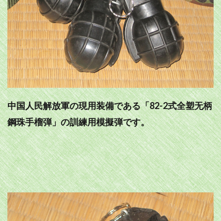
中国人民解放軍の現用装備である「82-2式全塑无柄
鋼珠手榴弾」の訓練用模擬弾です。