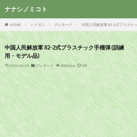
ナナシノミコト
HOME
トイガン
グレネード
中国人民解放軍 82-2式プラスチ
中国人民解放軍 82-2式プラスチック手榴弾 (訓練
用・モデル品)
2026-01-25
グレネード
803View
0件