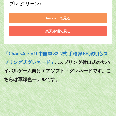
プレ (グリーン)
Amazonで見る
楽天市場で見る
「ChaosAirsoft 中国軍 82-2式 手榴弾 BB弾対応 ス
プリング式グレネード」
…スプリング射出式のサバ
イバルゲーム向けエアソフト・グレネードです。こ
ちらは軍緑色モデルです。