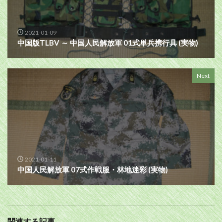
2021-01-09
中国版TLBV ～ 中国人民解放軍 01式単兵携行具 (実物)
Next
2021-01-11
中国人民解放軍 07式作戦服・林地迷彩 (実物)
関連する記事