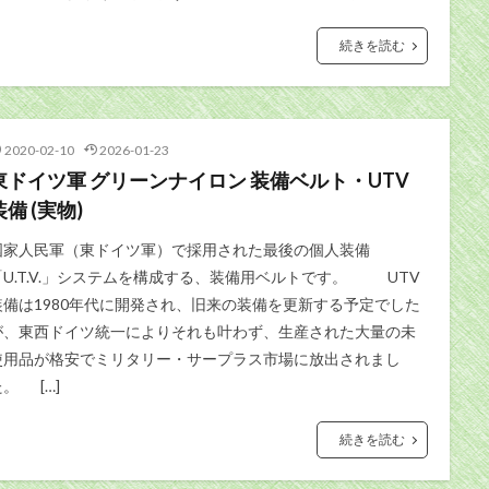
続きを読む
2020-02-10
2026-01-23
東ドイツ軍 グリーンナイロン 装備ベルト・UTV
装備 (実物)
国家人民軍（東ドイツ軍）で採用された最後の個人装備
「U.T.V.」システムを構成する、装備用ベルトです。 UTV
装備は1980年代に開発され、旧来の装備を更新する予定でした
が、東西ドイツ統一によりそれも叶わず、生産された大量の未
使用品が格安でミリタリー・サープラス市場に放出されまし
。 […]
続きを読む