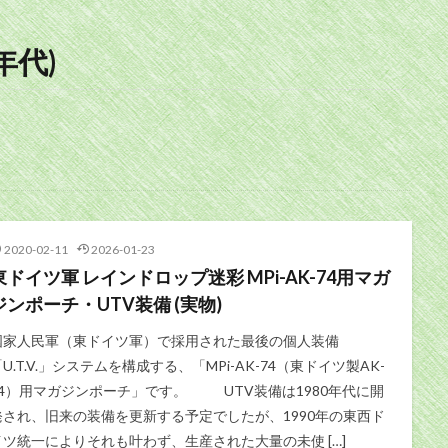
年代)
2020-02-11
2026-01-23
東ドイツ軍 レインドロップ迷彩 MPi-AK-74用マガ
ジンポーチ・UTV装備 (実物)
国家人民軍（東ドイツ軍）で採用された最後の個人装備
U.T.V.」システムを構成する、「MPi-AK-74（東ドイツ製AK-
74）用マガジンポーチ」です。 UTV装備は1980年代に開
発され、旧来の装備を更新する予定でしたが、1990年の東西ド
イツ統一によりそれも叶わず、生産された大量の未使 […]