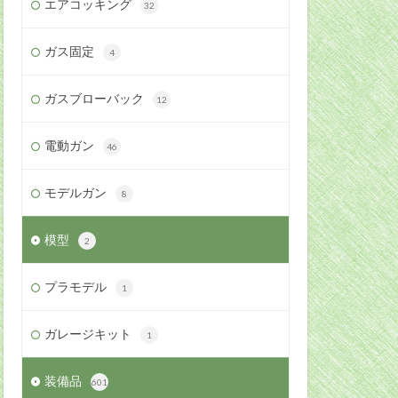
エアコッキング
32
ガス固定
4
ガスブローバック
12
電動ガン
46
モデルガン
8
模型
2
プラモデル
1
ガレージキット
1
装備品
601