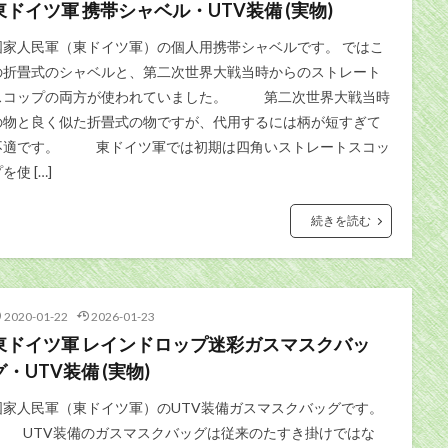
東ドイツ軍 携帯シャベル・UTV装備 (実物)
国家人民軍（東ドイツ軍）の個人用携帯シャベルです。 ではこ
の折畳式のシャベルと、第二次世界大戦当時からのストレート
スコップの両方が使われていました。 第二次世界大戦当時
の物と良く似た折畳式の物ですが、代用するには柄が短すぎて
不適です。 東ドイツ軍では初期は四角いストレートスコッ
を使 […]
続きを読む
2020-01-22
2026-01-23
東ドイツ軍 レインドロップ迷彩ガスマスクバッ
グ・UTV装備 (実物)
国家人民軍（東ドイツ軍）のUTV装備ガスマスクバッグです。
UTV装備のガスマスクバッグは従来のたすき掛けではな