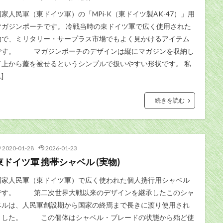
国家人民軍（東ドイツ軍）の「MPi-K（東ドイツ製AK-47）」用
マガジンポーチです。 冷戦当時の東ドイツ軍で広く使用された
物で、ミリタリー・サープラス市場でもよく見かけるアイテム
です。 マガジンポーチのデザインは縦にマガジンを収納し
て上から蓋を被せるというシンプルで扱いやすい形状です。 私
…]
続きを読む
2020-01-28
2026-01-23
東ドイツ軍 携帯シャベル (実物)
国家人民軍（東ドイツ軍）で広く使われた個人携行用シャベル
です。 第二次世界大戦以来のデザインを継承したこのシャ
ベルは、人民軍創設期から国家の終焉まで長きに渡り使用され
ました。 この個体はシャベル・ブレードの状態から殆ど使