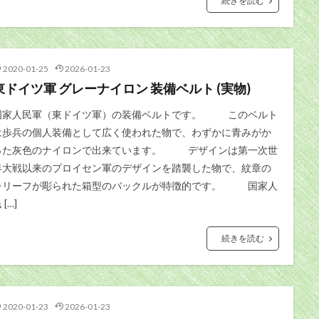
続きを読む
2020-01-25
2026-01-23
東ドイツ軍 グレーナイロン 装備ベルト (実物)
国家人民軍（東ドイツ軍）の装備ベルトです。 このベルト
は歩兵の個人装備として広く使われた物で、わずかに青みがか
った灰色のナイロンで出来ています。 デザインは第一次世
界大戦以来のプロイセン軍のデザインを踏襲した物で、紋章の
レリーフが彫られた箱型のバックルが特徴的です。 国家人
 […]
続きを読む
2020-01-23
2026-01-23