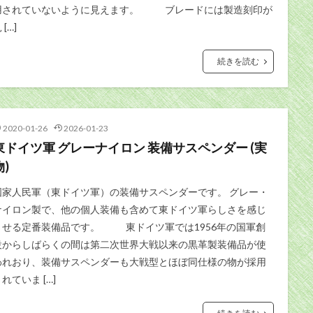
用されていないように見えます。 ブレードには製造刻印が
 […]
続きを読む
2020-01-26
2026-01-23
東ドイツ軍 グレーナイロン 装備サスペンダー (実
物)
国家人民軍（東ドイツ軍）の装備サスペンダーです。 グレー・
ナイロン製で、他の個人装備も含めて東ドイツ軍らしさを感じ
させる定番装備品です。 東ドイツ軍では1956年の国軍創
設からしばらくの間は第二次世界大戦以来の黒革製装備品が使
われおり、装備サスペンダーも大戦型とほぼ同仕様の物が採用
れていま […]