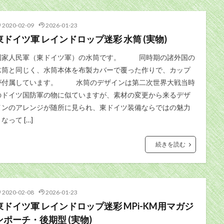
2020-02-09
2026-01-23
東ドイツ軍 レインドロップ迷彩 水筒 (実物)
国家人民軍（東ドイツ軍）の水筒です。 同時期の諸外国の
水筒と同じく、水筒本体を布製カバーで覆った作りで、カップ
が付属しています。 水筒のデザインは第二次世界大戦当時
のドイツ国防軍の物に似ていますが、素材の変更から来るデザ
インのアレンジが随所に見られ、東ドイツ装備ならではの魅力
なって […]
続きを読む
2020-02-08
2026-01-23
東ドイツ軍 レインドロップ迷彩 MPi-KM用マガジ
ンポーチ・後期型 (実物)