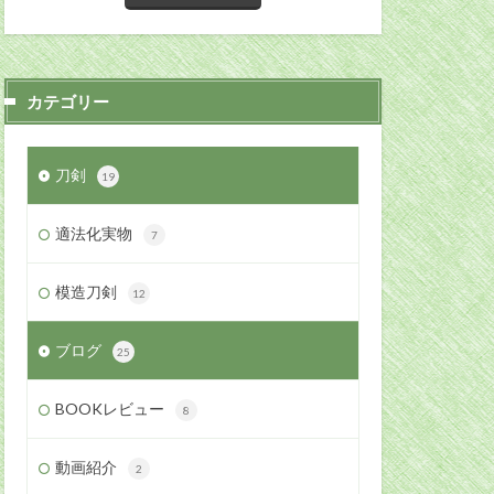
カテゴリー
刀剣
19
適法化実物
7
模造刀剣
12
ブログ
25
BOOKレビュー
8
動画紹介
2