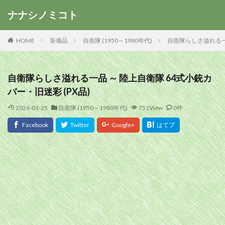
ナナシノミコト
HOME
装備品
自衛隊 (1950～1980年代)
自衛隊らしさ溢れる一品
自衛隊らしさ溢れる一品 ～ 陸上自衛隊 64式小銃カ
バー・旧迷彩 (PX品)
2026-01-25
自衛隊 (1950～1980年代)
751View
0件