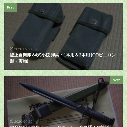
Prev
2020-09-27
陸上自衛隊 64式小銃 弾納・1本用＆2本用 (ODビニロン
製・実物)
Next
2020-09-29