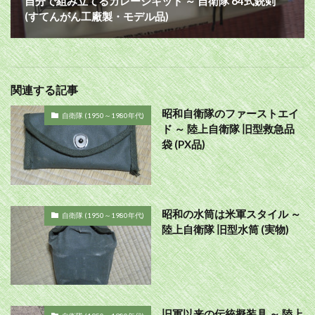
自分で組み立てるガレージキット ～ 自衛隊 64式銃剣
(すてんがん工廠製・モデル品)
関連する記事
昭和自衛隊のファーストエイ
自衛隊 (1950～1980年代)
ド ～ 陸上自衛隊 旧型救急品
袋 (PX品)
昭和の水筒は米軍スタイル ～
自衛隊 (1950～1980年代)
陸上自衛隊 旧型水筒 (実物)
旧軍以来の伝統擬装具 ～ 陸上