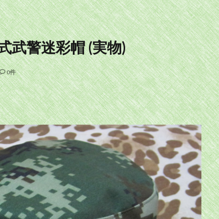
式武警迷彩帽 (実物)
0件