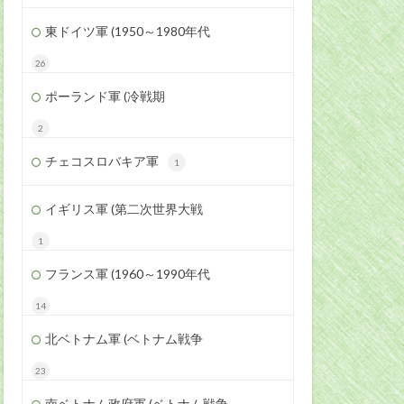
東ドイツ軍 (1950～1980年代
26
ポーランド軍 (冷戦期
2
チェコスロバキア軍
1
イギリス軍 (第二次世界大戦
1
フランス軍 (1960～1990年代
14
北ベトナム軍 (ベトナム戦争
23
南ベトナム政府軍 (ベトナム戦争