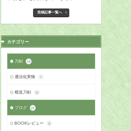
投稿記事一覧へ
カテゴリー
刀剣
19
適法化実物
7
模造刀剣
12
ブログ
25
BOOKレビュー
8