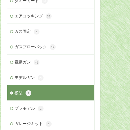
ダミーカート
3
エアコッキング
32
ガス固定
4
ガスブローバック
12
電動ガン
46
モデルガン
8
模型
2
プラモデル
1
ガレージキット
1