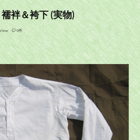
襦袢＆袴下 (実物)
View
0件