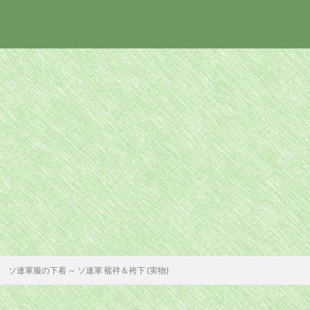
ソ連軍服の下着 ～ ソ連軍 襦袢＆袴下 (実物)