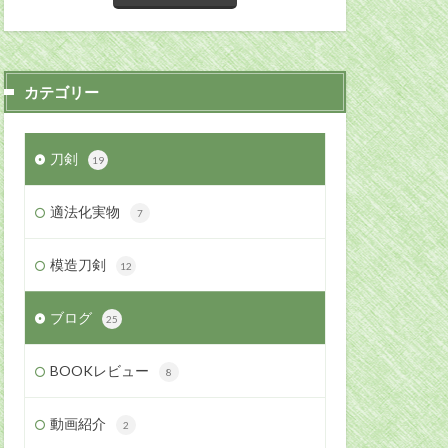
カテゴリー
刀剣
19
適法化実物
7
模造刀剣
12
ブログ
25
BOOKレビュー
8
動画紹介
2