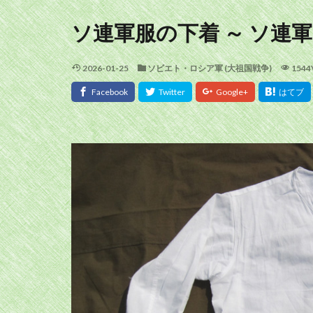
ソ連軍服の下着 ～ ソ連軍 
2026-01-25
ソビエト・ロシア軍 (大祖国戦争)
1544