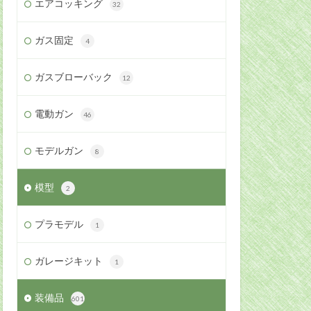
エアコッキング
32
ガス固定
4
ガスブローバック
12
電動ガン
46
モデルガン
8
模型
2
プラモデル
1
ガレージキット
1
装備品
601