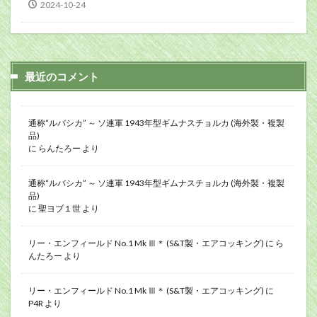
2024-10-24
最近のコメント
通称“ルバシカ” ～ ソ連軍 1943年型ギムナスチョルカ (海外製・複製
品)
に
らんたろー
より
通称“ルバシカ” ～ ソ連軍 1943年型ギムナスチョルカ (海外製・複製
品)
に
聖ヨブ１世
より
リー・エンフィールド No.1 Mk Ⅲ＊ (S&T製・エアコッキング)
に
ら
んたろー
より
リー・エンフィールド No.1 Mk Ⅲ＊ (S&T製・エアコッキング)
に
P4R
より