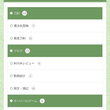
刀剣
19
適法化実物
7
模造刀剣
12
ブログ
25
BOOKレビュー
8
動画紹介
2
雑文・雑記
15
サバイバルゲーム
8