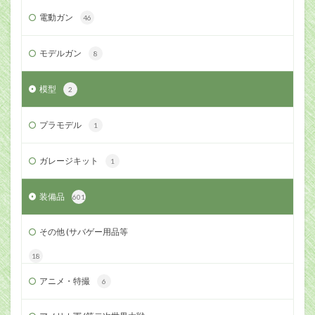
電動ガン
46
モデルガン
8
模型
2
プラモデル
1
ガレージキット
1
装備品
601
その他 (サバゲー用品等
18
アニメ・特撮
6