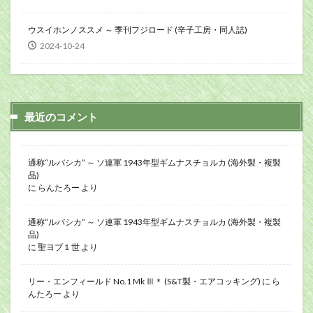
ウスイホンノススメ ～ 季刊フジロード (辛子工房・同人誌)
2024-10-24
最近のコメント
通称“ルバシカ” ～ ソ連軍 1943年型ギムナスチョルカ (海外製・複製
品)
に
らんたろー
より
通称“ルバシカ” ～ ソ連軍 1943年型ギムナスチョルカ (海外製・複製
品)
に
聖ヨブ１世
より
リー・エンフィールド No.1 Mk Ⅲ＊ (S&T製・エアコッキング)
に
ら
んたろー
より