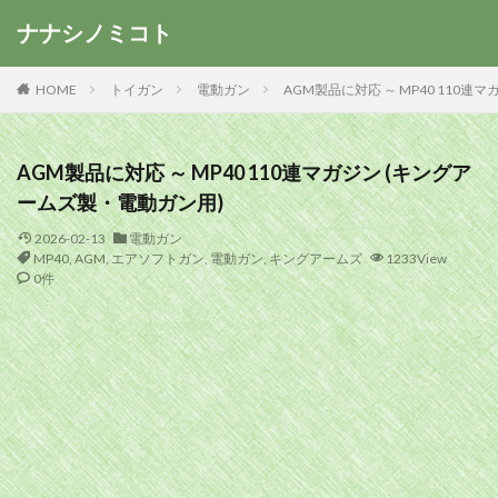
ナナシノミコト
HOME
トイガン
電動ガン
AGM製品に対応 ～ MP40 110
AGM製品に対応 ～ MP40 110連マガジン (キングア
ームズ製・電動ガン用)
2026-02-13
電動ガン
MP40
,
AGM
,
エアソフトガン
,
電動ガン
,
キングアームズ
1233View
0件