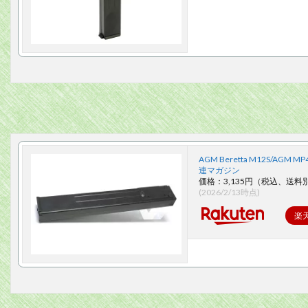
AGM Beretta M12S/AGM MP
連マガジン
価格：3,135円（税込、送料別
(2026/2/13時点)
楽