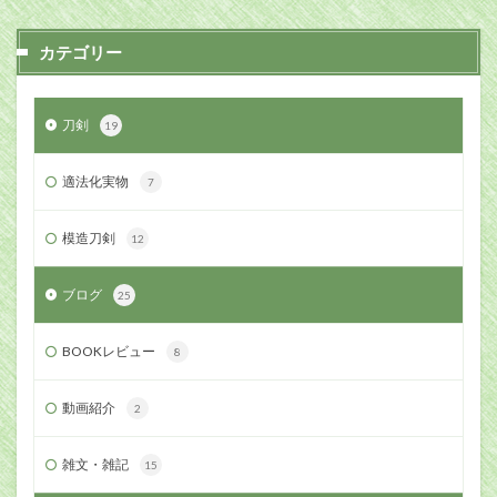
カテゴリー
刀剣
19
適法化実物
7
模造刀剣
12
ブログ
25
BOOKレビュー
8
動画紹介
2
雑文・雑記
15