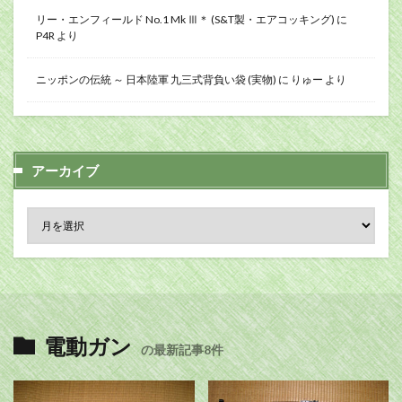
リー・エンフィールド No.1 Mk Ⅲ＊ (S&T製・エアコッキング)
に
P4R
より
ニッポンの伝統 ～ 日本陸軍 九三式背負い袋 (実物)
に
りゅー
より
アーカイブ
電動ガン
の最新記事8件