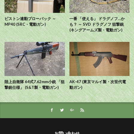
ピストン連動ブローバック ～
一番 「使える」 ドラグノフ…か
MP40 (SRC・電動ガン)
も？ ～ SVD ドラグノフ 狙撃銃
(キングアームズ製・電動ガン)
陸上自衛隊 64式7.62mm小銃 「狙
AK-47 (東京マルイ製・次世代電
撃銃仕様」 (S&T製・電動ガン)
動ガン)
お問い合わせ