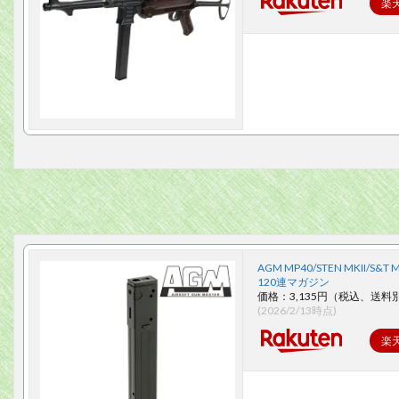
楽
AGM MP40/STEN MKII/S&T 
120連マガジン
価格：3,135円（税込、送料別
(2026/2/13時点)
楽