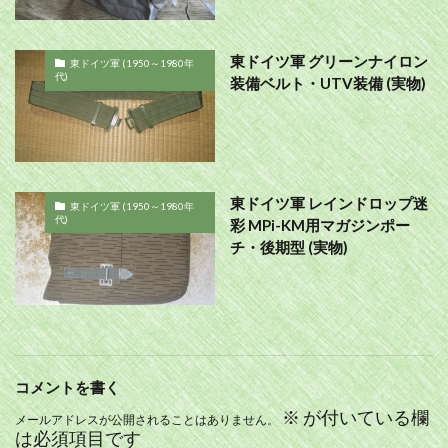
東ドイツ軍 グリーンナイロン
東ドイツ軍 (1950～1980年
代)
装備ベルト・UTV装備 (実物)
東ドイツ軍 レインドロップ迷
東ドイツ軍 (1950～1980年
代)
彩 MPi-KM用マガジンポー
チ・後期型 (実物)
コメントを書く
※
が付いている欄
メールアドレスが公開されることはありません。
は必須項目です