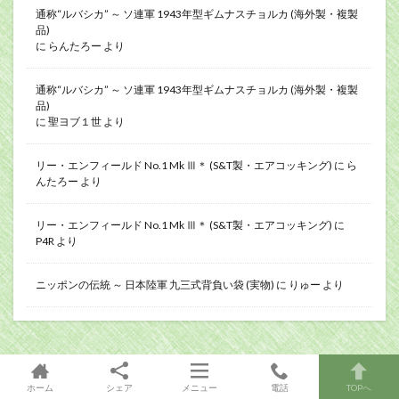
通称“ルバシカ” ～ ソ連軍 1943年型ギムナスチョルカ (海外製・複製
品)
に
らんたろー
より
通称“ルバシカ” ～ ソ連軍 1943年型ギムナスチョルカ (海外製・複製
品)
に
聖ヨブ１世
より
リー・エンフィールド No.1 Mk Ⅲ＊ (S&T製・エアコッキング)
に
ら
んたろー
より
リー・エンフィールド No.1 Mk Ⅲ＊ (S&T製・エアコッキング)
に
P4R
より
ニッポンの伝統 ～ 日本陸軍 九三式背負い袋 (実物)
に
りゅー
より
アーカイブ
ホーム
シェア
メニュー
電話
TOPへ