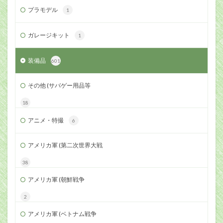
プラモデル
1
ガレージキット
1
装備品
601
その他 (サバゲー用品等
18
アニメ・特撮
6
アメリカ軍 (第二次世界大戦
38
アメリカ軍 (朝鮮戦争
2
アメリカ軍 (ベトナム戦争