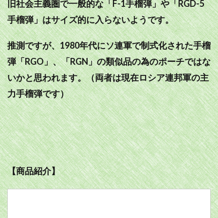
旧社会主義圏で一般的な「F-1手榴弾」や「RGD-5
手榴弾」はサイズ的に入らないようです。
推測ですが、1980年代にソ連軍で制式化された手榴
弾「RGO」、「RGN」の類似品の為のポーチではな
いかと思われます。（両者は現在ロシア連邦軍の主
力手榴弾です）
【商品紹介】