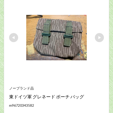
ノーブランド品
東ドイツ軍 グレネード ポーチ バッグ
m96720343582