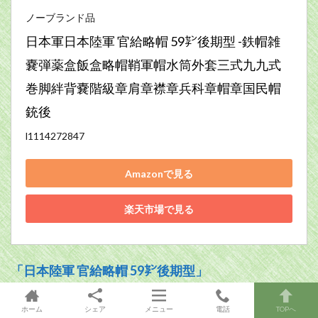
ノーブランド品
日本軍日本陸軍 官給略帽 59㌢後期型 -鉄帽雑
嚢弾薬盒飯盒略帽鞘軍帽水筒外套三式九九式
巻脚絆背嚢階級章肩章襟章兵科章帽章国民帽
銃後
l1114272847
Amazonで見る
楽天市場で見る
「日本陸軍 官給略帽 59㌢後期型」
ホーム
シェア
メニュー
電話
TOPへ