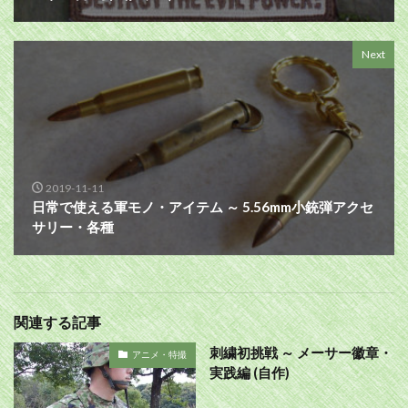
Next
2019-11-11
日常で使える軍モノ・アイテム ～ 5.56mm小銃弾アクセ
サリー・各種
関連する記事
刺繍初挑戦 ～ メーサー徽章・
アニメ・特撮
実践編 (自作)