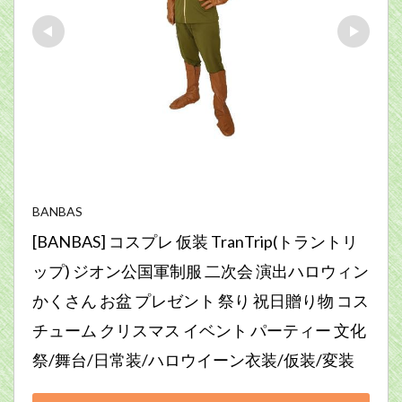
BANBAS
[BANBAS] コスプレ 仮装 TranTrip(トラントリ
ップ) ジオン公国軍制服 二次会 演出ハロウィン 
かくさん お盆 プレゼント 祭り 祝日贈り物 コス
チューム クリスマス イベント パーティー 文化
祭/舞台/日常装/ハロウイーン衣装/仮装/変装