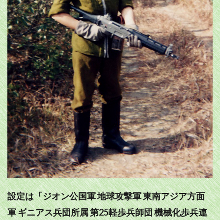
設定は「ジオン公国軍 地球攻撃軍 東南アジア方面
軍 ギニアス兵団所属 第25軽歩兵師団 機械化歩兵連