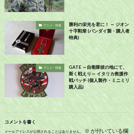
勝利の栄光を君に！ ～ ジオン
アニメ・特撮
十字勲章 (バンダイ製・購入者
特典)
GATE ～自衛隊彼の地にて、
アニメ・特撮
斯く戦えり～ イタリカ救援作
戦パッチ (個人製作・ミニミリ
購入品)
コメントを書く
※
が付いている欄
メールアドレスが公開されることはありません。