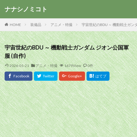
ナナシノミコト
HOME
装備品
アニメ・特撮
宇宙世紀のBDU ～ 機動戦士ガンダ
宇宙世紀のBDU ～ 機動戦士ガンダム ジオン公国軍
服 (自作)
2026-01-21
アニメ・特撮
1679View
0件