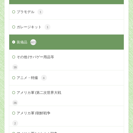
プラモデル
1
ガレージキット
1
装備品
601
その他 (サバゲー用品等
18
アニメ・特撮
6
アメリカ軍 (第二次世界大戦
38
アメリカ軍 (朝鮮戦争
2