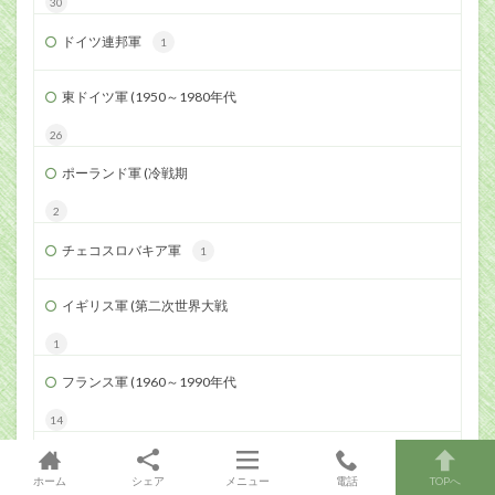
30
ドイツ連邦軍
1
東ドイツ軍 (1950～1980年代
26
ポーランド軍 (冷戦期
2
チェコスロバキア軍
1
イギリス軍 (第二次世界大戦
1
フランス軍 (1960～1990年代
14
北ベトナム軍 (ベトナム戦争
ホーム
シェア
メニュー
電話
TOPへ