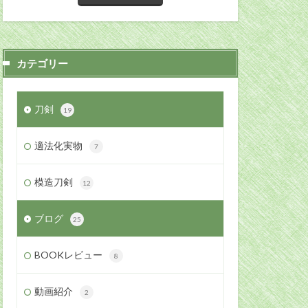
カテゴリー
刀剣
19
適法化実物
7
模造刀剣
12
ブログ
25
BOOKレビュー
8
動画紹介
2