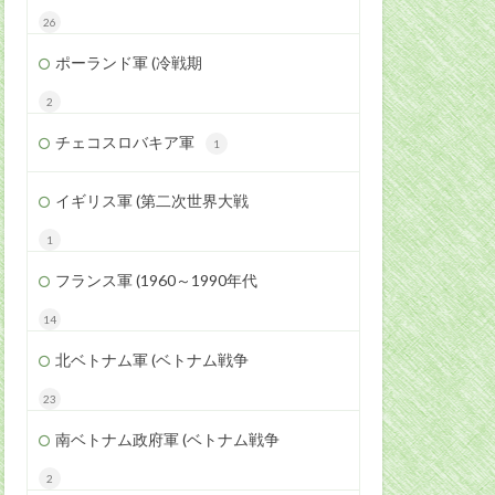
26
ポーランド軍 (冷戦期
2
チェコスロバキア軍
1
イギリス軍 (第二次世界大戦
1
フランス軍 (1960～1990年代
14
北ベトナム軍 (ベトナム戦争
23
南ベトナム政府軍 (ベトナム戦争
2