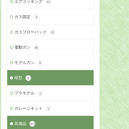
エアコッキング
32
ガス固定
4
ガスブローバック
12
電動ガン
46
モデルガン
8
模型
2
プラモデル
1
ガレージキット
1
装備品
601