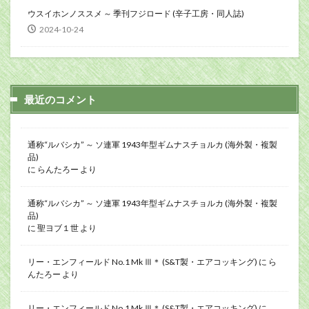
ウスイホンノススメ ～ 季刊フジロード (辛子工房・同人誌)
2024-10-24
最近のコメント
通称“ルバシカ” ～ ソ連軍 1943年型ギムナスチョルカ (海外製・複製
品)
に
らんたろー
より
通称“ルバシカ” ～ ソ連軍 1943年型ギムナスチョルカ (海外製・複製
品)
に
聖ヨブ１世
より
リー・エンフィールド No.1 Mk Ⅲ＊ (S&T製・エアコッキング)
に
ら
んたろー
より
リー・エンフィールド No.1 Mk Ⅲ＊ (S&T製・エアコッキング)
に