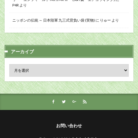
P4R
より
ニッポンの伝統 ～ 日本陸軍 九三式背負い袋 (実物)
に
りゅー
より
アーカイブ
お問い合わせ