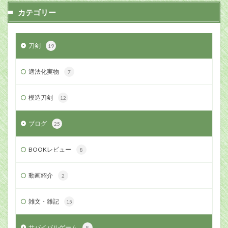
カテゴリー
刀剣
19
適法化実物
7
模造刀剣
12
ブログ
25
BOOKレビュー
8
動画紹介
2
雑文・雑記
15
サバイバルゲーム
8