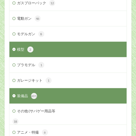
ガスブローバック
12
電動ガン
46
モデルガン
8
模型
2
プラモデル
1
ガレージキット
1
装備品
601
その他 (サバゲー用品等
18
アニメ・特撮
6