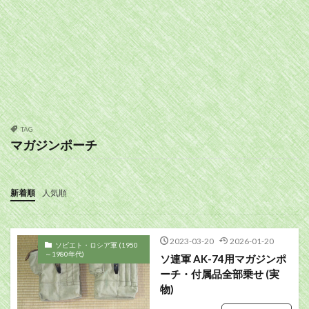
TAG
マガジンポーチ
新着順
人気順
2023-03-20
2026-01-20
ソビエト・ロシア軍 (1950
～1980年代)
ソ連軍 AK-74用マガジンポ
ーチ・付属品全部乗せ (実
物)