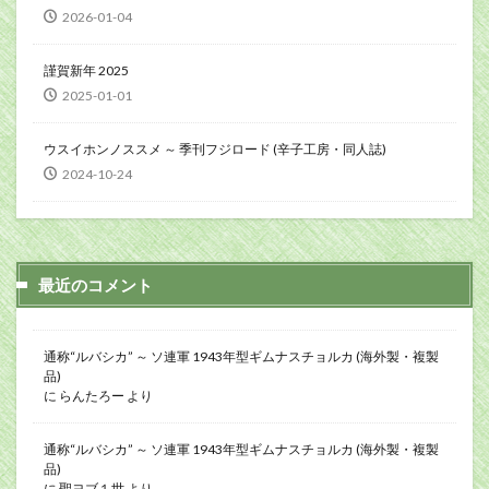
2026-01-04
謹賀新年 2025
2025-01-01
ウスイホンノススメ ～ 季刊フジロード (辛子工房・同人誌)
2024-10-24
最近のコメント
通称“ルバシカ” ～ ソ連軍 1943年型ギムナスチョルカ (海外製・複製
品)
に
らんたろー
より
通称“ルバシカ” ～ ソ連軍 1943年型ギムナスチョルカ (海外製・複製
品)
に
聖ヨブ１世
より