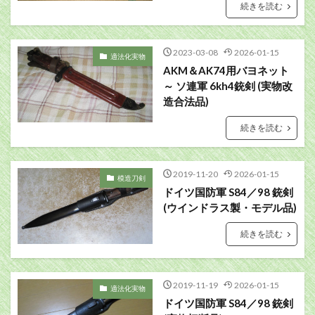
続きを読む
2023-03-08
2026-01-15
適法化実物
AKM＆AK74用バヨネット
～ ソ連軍 6kh4銃剣 (実物改
造合法品)
続きを読む
2019-11-20
2026-01-15
模造刀剣
ドイツ国防軍 S84／98 銃剣
(ウインドラス製・モデル品)
続きを読む
2019-11-19
2026-01-15
適法化実物
ドイツ国防軍 S84／98 銃剣