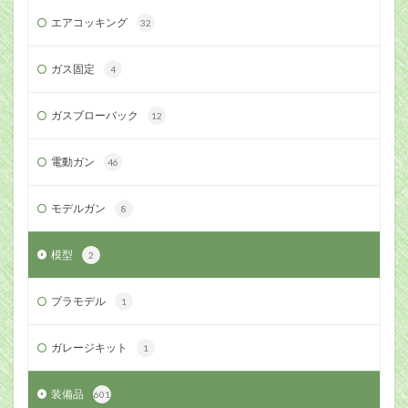
エアコッキング
32
ガス固定
4
ガスブローバック
12
電動ガン
46
モデルガン
8
模型
2
プラモデル
1
ガレージキット
1
装備品
601