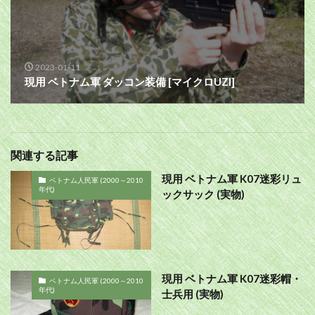
2023-01-11
現用 ベトナム軍 ダッコン装備 [マイクロUZI]
関連する記事
現用 ベトナム軍 K07迷彩リュ
ベトナム人民軍 (2000～2010
年代)
ックサック (実物)
現用 ベトナム軍 K07迷彩帽・
ベトナム人民軍 (2000～2010
年代)
士兵用 (実物)