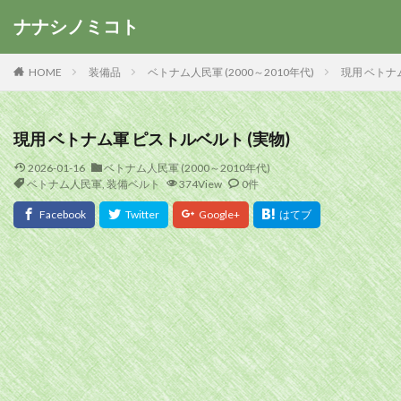
ナナシノミコト
HOME
装備品
ベトナム人民軍 (2000～2010年代)
現用 ベトナ
現用 ベトナム軍 ピストルベルト (実物)
2026-01-16
ベトナム人民軍 (2000～2010年代)
ベトナム人民軍
,
装備ベルト
374View
0件