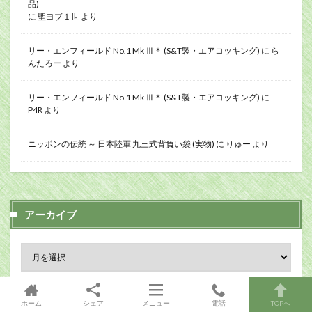
品)
に
聖ヨブ１世
より
リー・エンフィールド No.1 Mk Ⅲ＊ (S&T製・エアコッキング)
に
ら
んたろー
より
リー・エンフィールド No.1 Mk Ⅲ＊ (S&T製・エアコッキング)
に
P4R
より
ニッポンの伝統 ～ 日本陸軍 九三式背負い袋 (実物)
に
りゅー
より
アーカイブ
ホーム
シェア
メニュー
電話
TOPへ