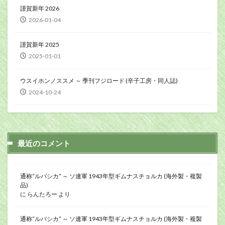
謹賀新年 2026
2026-01-04
謹賀新年 2025
2025-01-01
ウスイホンノススメ ～ 季刊フジロード (辛子工房・同人誌)
2024-10-24
最近のコメント
通称“ルバシカ” ～ ソ連軍 1943年型ギムナスチョルカ (海外製・複製
品)
に
らんたろー
より
通称“ルバシカ” ～ ソ連軍 1943年型ギムナスチョルカ (海外製・複製