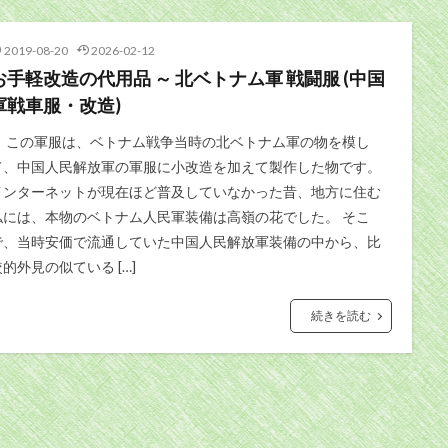
2019-08-20
2026-02-12
お手軽改造の代用品 ～ 北ベトナム軍 戦闘服 (中国
軍戦車服・改造)
この軍服は、ベトナム戦争当時の北ベトナム軍の物を模し
て、中国人民解放軍の軍服に小改造を加えて製作した物です。
インターネットが現在ほど普及していなかった昔、地方に住む
私には、本物のベトナム人民軍装備は高嶺の花でした。 そこ
で、当時安価で流通していた中国人民解放軍装備の中から、比
較的外見の似ている […]
続きを読む