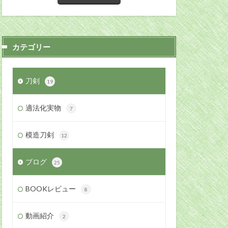
カテゴリー
刀剣
19
適法化実物
7
模造刀剣
12
ブログ
25
BOOKレビュー
8
動画紹介
2