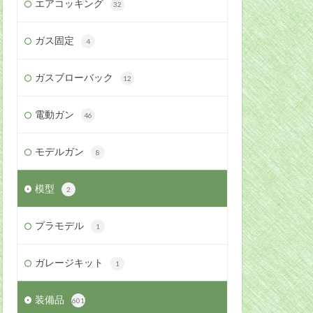
エアコッキング
32
ガス固定
4
ガスブローバック
12
電動ガン
46
モデルガン
8
模型
2
プラモデル
1
ガレージキット
1
装備品
601