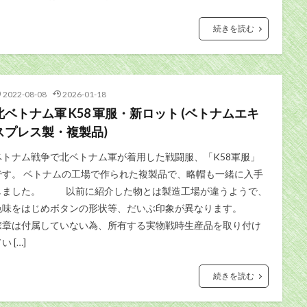
続きを読む
2022-08-08
2026-01-18
北ベトナム軍 K58 軍服・新ロット (ベトナムエキ
スプレス製・複製品)
ベトナム戦争で北ベトナム軍が着用した戦闘服、「K58軍服」
です。 ベトナムの工場で作られた複製品で、略帽も一緒に入手
しました。 以前に紹介した物とは製造工場が違うようで、
色味をはじめボタンの形状等、だいぶ印象が異なります。
襟章は付属していない為、所有する実物戦時生産品を取り付け
い […]
続きを読む