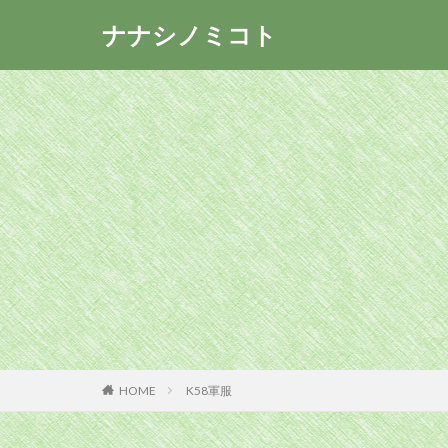
ナナシノミコト
HOME
K58軍服