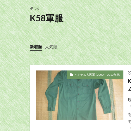
TAG
K58軍服
新着順
人気順
ベトナム人民軍 (2000～2010年代)