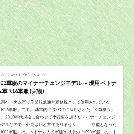
2022-09-01
2026-01-20
K03軍服のマイナーチェンジモデル ～ 現用 ベトナ
ム軍 K16軍服 (実物)
現用ベトナム軍で作業服兼通常勤務服として使用されている
「K16軍服」です。 基本的に2003年に採用された「K03軍服」
を、2010年代規格に合わせて小変更を加えたマイナーチェンジ
モデルなので、外見は殆ど変化ありません。 原型となった
「K03軍服」は、ベトナム人民軍建軍以来の「K58軍服」の […]