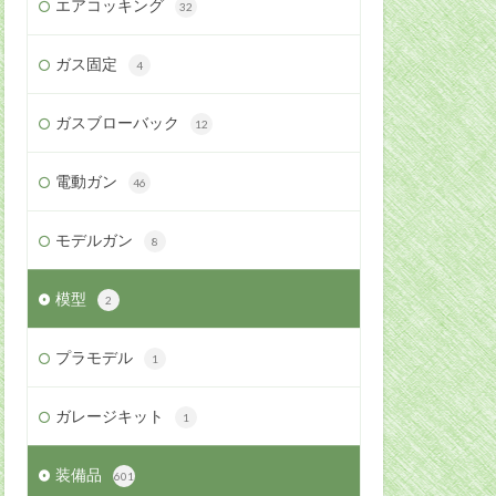
エアコッキング
32
ガス固定
4
ガスブローバック
12
電動ガン
46
モデルガン
8
模型
2
プラモデル
1
ガレージキット
1
装備品
601