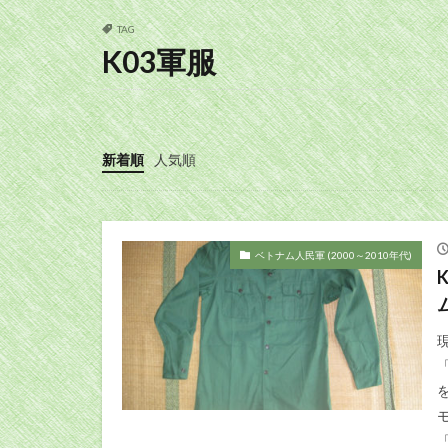
TAG
K03軍服
新着順
人気順
ベトナム人民軍 (2000～2010年代)