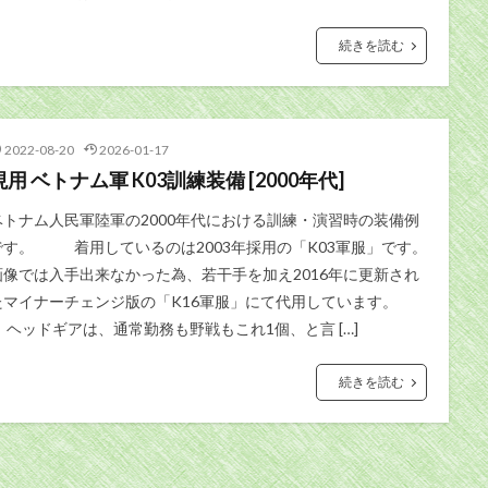
続きを読む
2022-08-20
2026-01-17
現用 ベトナム軍 K03訓練装備 [2000年代]
ベトナム人民軍陸軍の2000年代における訓練・演習時の装備例
です。 着用しているのは2003年採用の「K03軍服」です。
画像では入手出来なかった為、若干手を加え2016年に更新され
たマイナーチェンジ版の「K16軍服」にて代用しています。
ヘッドギアは、通常勤務も野戦もこれ1個、と言 […]
続きを読む