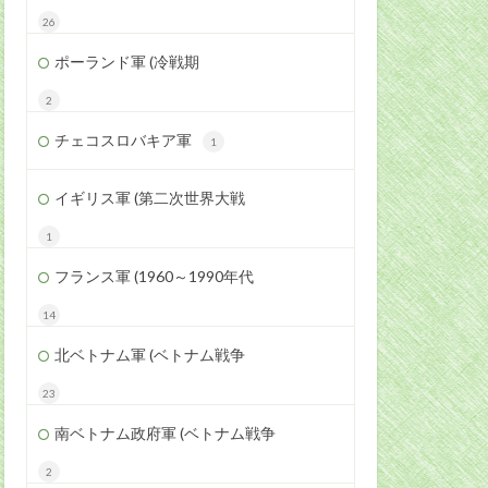
26
ポーランド軍 (冷戦期
2
チェコスロバキア軍
1
イギリス軍 (第二次世界大戦
1
フランス軍 (1960～1990年代
14
北ベトナム軍 (ベトナム戦争
23
南ベトナム政府軍 (ベトナム戦争
2