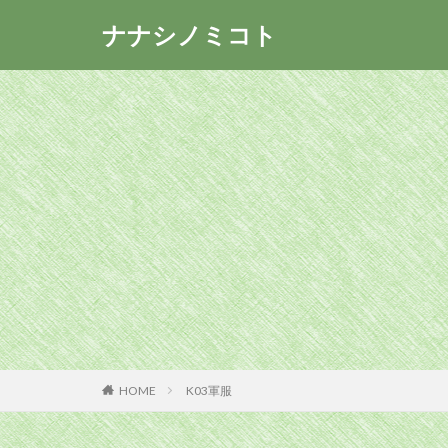
ナナシノミコト
HOME
K03軍服