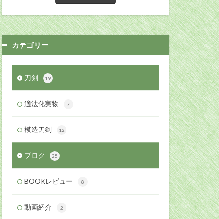
カテゴリー
刀剣
19
適法化実物
7
模造刀剣
12
ブログ
25
BOOKレビュー
8
動画紹介
2