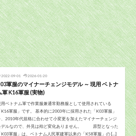
2022-09-01
2026-01-20
K03軍服のマイナーチェンジモデル ～ 現用 ベトナ
ム軍 K16軍服 (実物)
現用ベトナム軍で作業服兼通常勤務服として使用されている
「K16軍服」です。 基本的に2003年に採用された「K03軍服」
を、2010年代規格に合わせて小変更を加えたマイナーチェンジ
モデルなので、外見は殆ど変化ありません。 原型となった
「K03軍服」は、ベトナム人民軍建軍以来の「K58軍服」の […]