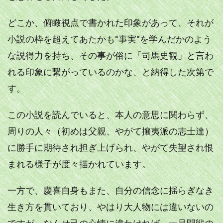
どこか、俯瞰視点で書かれた印象があって、それが
小説の枠を超えてあたかも“事実”を学んだかのよう
な説得力を持ち、その事が俗に「司馬史観」と言わ
れる印象に繋がっているのかな、と納得した次第で
す。
この小説を読んでいると、本人の意思に関わらず、
周りの人々（初めは父親、やがて攘夷派の志士達）
に勝手に期待され担ぎ上げられ、やがて失望され恨
まれる様子が度々描かれています。
一方で、慶喜自身もまた、自分の信念に揺らぎなき
生き方を貫いており、やはり大人物には違いないの
ですが、なんせ己の心情に違わければ、一旦開戦の