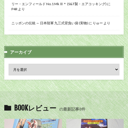
リー・エンフィールド No.1 Mk Ⅲ＊ (S&T製・エアコッキング)
に
P4R
より
ニッポンの伝統 ～ 日本陸軍 九三式背負い袋 (実物)
に
りゅー
より
アーカイブ
BOOKレビュー
の最新記事8件