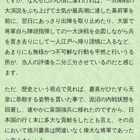
大演説をぶち上げて士気が最高潮に達した幕府軍を
前に、翌日にあっさり出陣を取り止めたり、大坂で
将軍自ら陣頭指揮しての一大決戦を企図しながら兵
を置き去りにして一人江戸へ帰り謹慎に入るなど、
あまりにも無様かつ不可解な行動を平然と行いうる
所が、当人の評価を二分三分させているのだと感じ
ます。
ただ、歴史という視点で見れば、慶喜がひたすら天
皇に恭順する姿勢を貫いた事で、泥沼の内戦状態を
回避し、速やかに富国強兵に移れたのですから、日
本国の行く末に多大な貢献をしたとも言え、その点
において徳川慶喜は間違いなく偉大な将軍であった