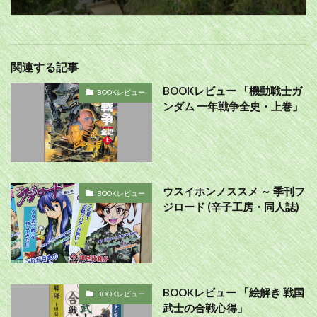
関連する記事
BOOKレビュー 「機動戦士ガ
BOOKレビュー
ンダム 一年戦争全史・上巻」
ウスイホンノススメ ～ 季刊フ
BOOKレビュー
ジロード (辛子工房・同人誌)
BOOKレビュー 「絵解き 戦国
BOOKレビュー
武士の合戦心得」