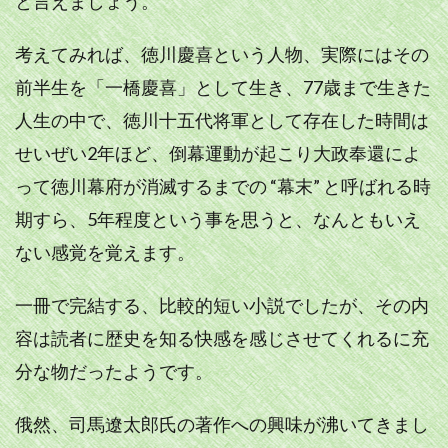
と言えましょう。
考えてみれば、徳川慶喜という人物、実際にはその
前半生を「一橋慶喜」として生き、77歳まで生きた
人生の中で、徳川十五代将軍として存在した時間は
せいぜい2年ほど、倒幕運動が起こり大政奉還によ
って徳川幕府が消滅するまでの “幕末” と呼ばれる時
期すら、5年程度という事を思うと、なんともいえ
ない感覚を覚えます。
一冊で完結する、比較的短い小説でしたが、その内
容は読者に歴史を知る快感を感じさせてくれるに充
分な物だったようです。
俄然、司馬遼太郎氏の著作への興味が沸いてきまし