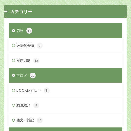
カテゴリー
刀剣
19
適法化実物
7
模造刀剣
12
ブログ
25
BOOKレビュー
8
動画紹介
2
雑文・雑記
15