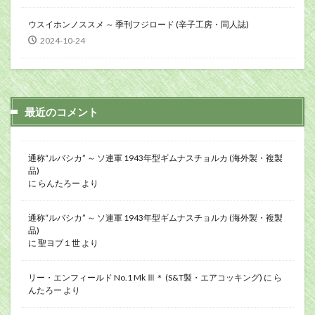
ウスイホンノススメ ～ 季刊フジロード (辛子工房・同人誌)
2024-10-24
最近のコメント
通称“ルバシカ” ～ ソ連軍 1943年型ギムナスチョルカ (海外製・複製
品)
に
らんたろー
より
通称“ルバシカ” ～ ソ連軍 1943年型ギムナスチョルカ (海外製・複製
品)
に
聖ヨブ１世
より
リー・エンフィールド No.1 Mk Ⅲ＊ (S&T製・エアコッキング)
に
ら
んたろー
より