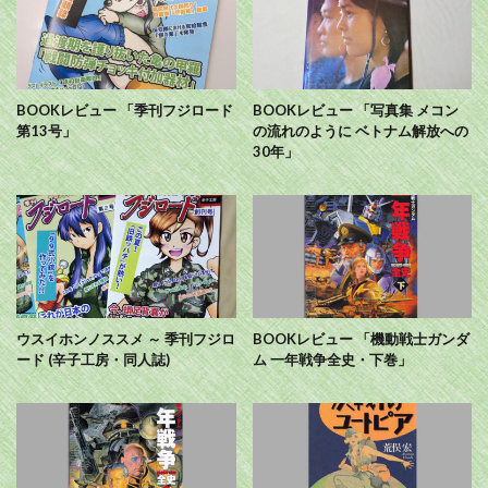
BOOKレビュー 「季刊フジロード
BOOKレビュー 「写真集 メコン
第13号」
の流れのように ベトナム解放への
30年」
ウスイホンノススメ ～ 季刊フジロ
BOOKレビュー 「機動戦士ガンダ
ード (辛子工房・同人誌)
ム 一年戦争全史・下巻」