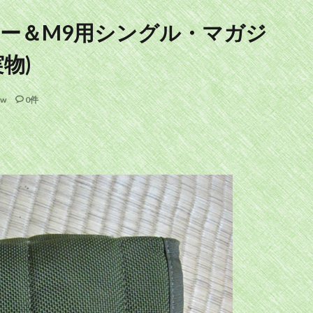
ター＆M9用シングル・マガジ
物)
ew
0件