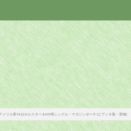
アメリカ軍 M12ホルスター＆M9用シングル・マガジンポーチ (ビアンキ製・実物)