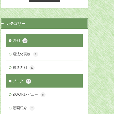
カテゴリー
刀剣
19
適法化実物
7
模造刀剣
12
ブログ
25
BOOKレビュー
8
動画紹介
2