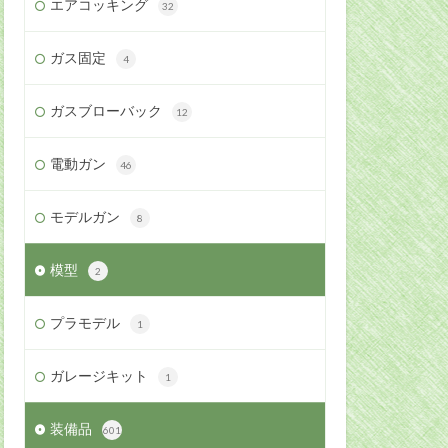
エアコッキング
32
ガス固定
4
ガスブローバック
12
電動ガン
46
モデルガン
8
模型
2
プラモデル
1
ガレージキット
1
装備品
601