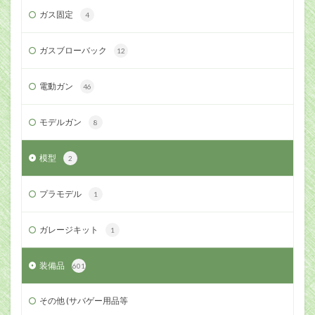
ガス固定
4
ガスブローバック
12
電動ガン
46
モデルガン
8
模型
2
プラモデル
1
ガレージキット
1
装備品
601
その他 (サバゲー用品等