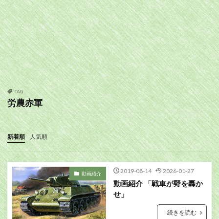
TAG
労農赤軍
新着順
人気順
2019-08-14
2026-01-27
動画紹介
動画紹介 「戦車が野を轟か
せ」
続きを読む