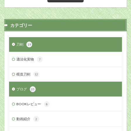
カテゴリー
刀剣
19
適法化実物
7
模造刀剣
12
ブログ
25
BOOKレビュー
8
動画紹介
2