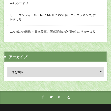
んたろー
より
リー・エンフィールド No.1 Mk Ⅲ＊ (S&T製・エアコッキング)
に
P4R
より
ニッポンの伝統 ～ 日本陸軍 九三式背負い袋 (実物)
に
りゅー
より
アーカイブ