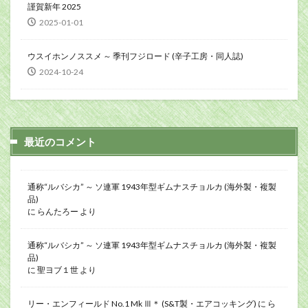
謹賀新年 2025
2025-01-01
ウスイホンノススメ ～ 季刊フジロード (辛子工房・同人誌)
2024-10-24
最近のコメント
通称“ルバシカ” ～ ソ連軍 1943年型ギムナスチョルカ (海外製・複製
品)
に
らんたろー
より
通称“ルバシカ” ～ ソ連軍 1943年型ギムナスチョルカ (海外製・複製
品)
に
聖ヨブ１世
より
リー・エンフィールド No.1 Mk Ⅲ＊ (S&T製・エアコッキング)
に
ら