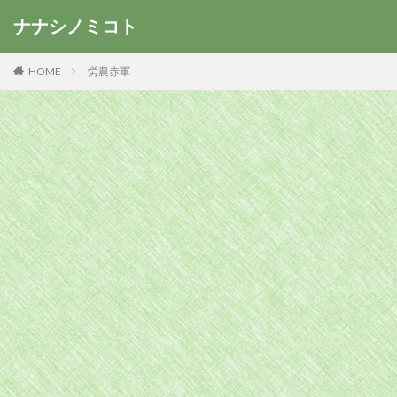
ナナシノミコト
HOME
労農赤軍