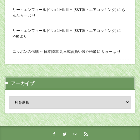
リー・エンフィールド No.1 Mk Ⅲ＊ (S&T製・エアコッキング)
に
ら
んたろー
より
リー・エンフィールド No.1 Mk Ⅲ＊ (S&T製・エアコッキング)
に
P4R
より
ニッポンの伝統 ～ 日本陸軍 九三式背負い袋 (実物)
に
りゅー
より
アーカイブ