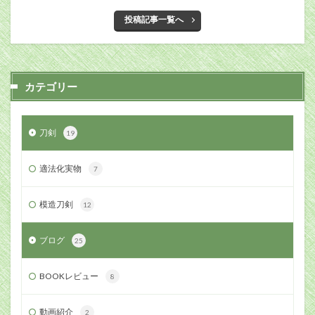
投稿記事一覧へ
カテゴリー
刀剣
19
適法化実物
7
模造刀剣
12
ブログ
25
BOOKレビュー
8
動画紹介
2