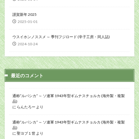
謹賀新年 2025
2025-01-01
ウスイホンノススメ ～ 季刊フジロード (辛子工房・同人誌)
2024-10-24
最近のコメント
通称“ルバシカ” ～ ソ連軍 1943年型ギムナスチョルカ (海外製・複製
品)
に
らんたろー
より
通称“ルバシカ” ～ ソ連軍 1943年型ギムナスチョルカ (海外製・複製
品)
に
聖ヨブ１世
より