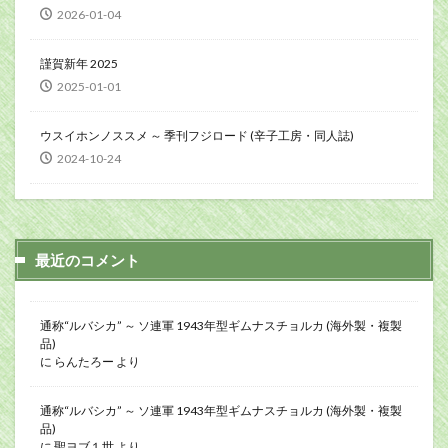
2026-01-04
謹賀新年 2025
2025-01-01
ウスイホンノススメ ～ 季刊フジロード (辛子工房・同人誌)
2024-10-24
最近のコメント
通称“ルバシカ” ～ ソ連軍 1943年型ギムナスチョルカ (海外製・複製
品)
に
らんたろー
より
通称“ルバシカ” ～ ソ連軍 1943年型ギムナスチョルカ (海外製・複製
品)
に
聖ヨブ１世
より