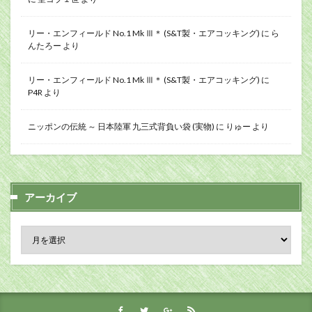
リー・エンフィールド No.1 Mk Ⅲ＊ (S&T製・エアコッキング)
に
ら
んたろー
より
リー・エンフィールド No.1 Mk Ⅲ＊ (S&T製・エアコッキング)
に
P4R
より
ニッポンの伝統 ～ 日本陸軍 九三式背負い袋 (実物)
に
りゅー
より
アーカイブ